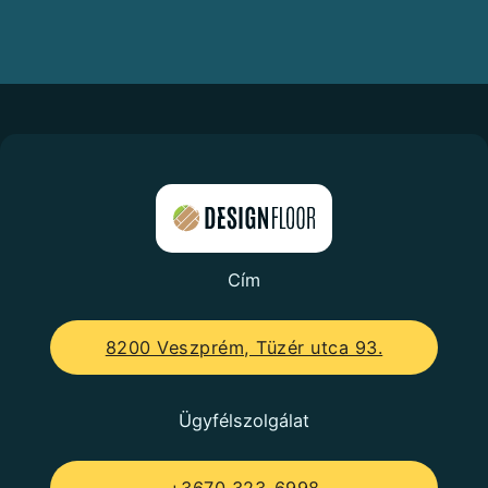
Cím
8200 Veszprém, Tüzér utca 93.
Ügyfélszolgálat