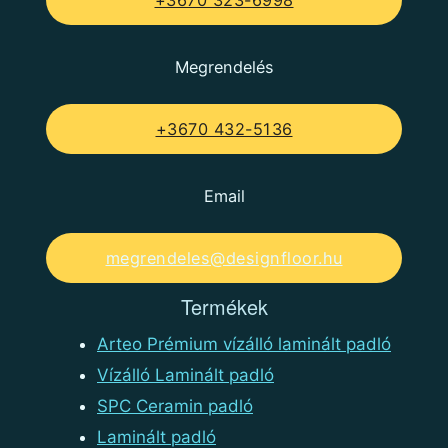
+3670 323-6998
Megrendelés
+3670 432-5136
Email
megrendeles@designfloor.hu
Termékek
Arteo Prémium vízálló laminált padló
Vízálló Laminált padló
SPC Ceramin padló
Laminált padló