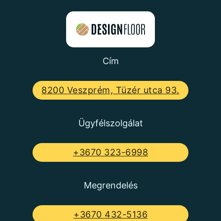
Cím
8200 Veszprém, Tüzér utca 93.
Ügyfélszolgálat
+3670 323-6998
Megrendelés
+3670 432-5136