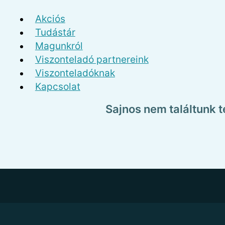
Akciós
Tudástár
Magunkról
Viszonteladó partnereink
Viszonteladóknak
Kapcsolat
Sajnos nem találtunk 