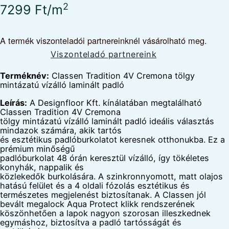
2
7299
Ft
/m
A termék viszonteladói partnereinknél vásárolható meg.
Viszonteladó partnereink
Terméknév:
Classen Tradition 4V Cremona tölgy
mintázatú vízálló laminált padló
Leírás:
A Designfloor Kft. kínálatában megtalálható
Classen Tradition 4V Cremona
tölgy mintázatú vízálló laminált padló ideális választás
mindazok számára, akik tartós
és esztétikus padlóburkolatot keresnek otthonukba. Ez a
prémium minőségű
padlóburkolat 48 órán keresztül vízálló, így tökéletes
konyhák, nappalik és
közlekedők burkolására. A szinkronnyomott, matt olajos
hatású felület és a 4 oldali fózolás esztétikus és
természetes megjelenést biztosítanak. A Classen jól
bevált megalock Aqua Protect klikk rendszerének
köszönhetően a lapok nagyon szorosan illeszkednek
egymáshoz, biztosítva a padló tartósságát és