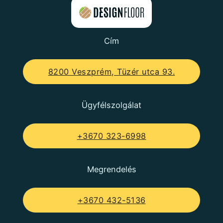
Cím
8200 Veszprém, Tüzér utca 93.
Ügyfélszolgálat
+3670 323-6998
Megrendelés
+3670 432-5136