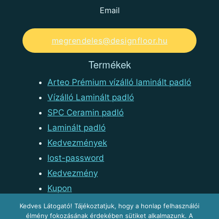
Email
megrendeles@designfloor.hu
Termékek
Arteo Prémium vízálló laminált padló
Vízálló Laminált padló
SPC Ceramin padló
Laminált padló
Kedvezmények
lost-password
Kedvezmény
Kupon
Kedves Látogató! Tájékoztatjuk, hogy a honlap felhasználói
Minden jog védve © 2026
élmény fokozásának érdekében sütiket alkalmazunk. A