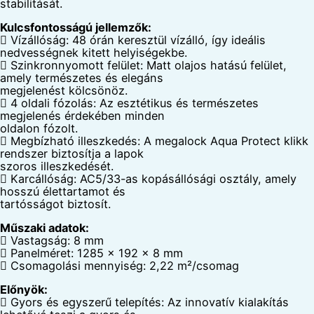
stabilitását.
Kulcsfontosságú jellemzők:
 Vízállóság: 48 órán keresztül vízálló, így ideális
nedvességnek kitett helyiségekbe.
 Szinkronnyomott felület: Matt olajos hatású felület,
amely természetes és elegáns
megjelenést kölcsönöz.
 4 oldali fózolás: Az esztétikus és természetes
megjelenés érdekében minden
oldalon fózolt.
 Megbízható illeszkedés: A megalock Aqua Protect klikk
rendszer biztosítja a lapok
szoros illeszkedését.
 Karcállóság: AC5/33-as kopásállósági osztály, amely
hosszú élettartamot és
tartósságot biztosít.
Műszaki adatok:
 Vastagság: 8 mm
 Panelméret: 1285 x 192 x 8 mm
 Csomagolási mennyiség: 2,22 m²/csomag
Előnyök:
 Gyors és egyszerű telepítés: Az innovatív kialakítás