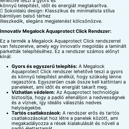
lehetővé teszi a gyors és
könnyű telepítést, időt és energiát megtakarítva.
 Sokoldalú design: Klasszikus és minimalista stílus
bármilyen belső térhez
illeszkedik, elegáns megjelenést kölcsönözve.
Innovatív Megalock Aquaprotect Click Rendszer:
Ez a termék a Megalock Aquaprotect Click rendszerrel
van felszerelve, amely egy innovatív megoldás a laminált
parketták telepítéséhez. Ez a rendszer számos előnyt
kínál:
Gyors és egyszerű telepítés:
A Megalock
Aquaprotect Click rendszer lehetővé teszi a gyors
és könnyű telepítést anélkül, hogy szükség lenne
ragasztóra. Egyszerűen csak össze kell kattintani a
paneleket, ami időt és energiát takarít meg.
Vízhatlan védelem:
Az Aquaprotect technológia
biztosítja, hogy a padló ellenálljon a nedvességnek
és a víznek, így ideális választás nedves
helyiségekbe.
Tartós csatlakozások:
A rendszer erős és tartós
csatlakozásokat hoz létre a panelek között, ami
megakadályozza a rések kialakulását és növeli a
padló élettartamát.