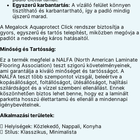
Egyszerű karbantartás:
A vízálló felület könnyen
tisztítható és karbantartható, így a padló mindig
újszerű marad.
A Megalock Aquaprotect Click rendszer biztosítja a
gyors, egyszerű és tartós telepítést, miközben megóvja a
padlót a nedvesség káros hatásaitól.
Minőség és Tartósság:
Ez a termék megfelel a NALFA (North American Laminate
Flooring Association) teszt szigorú követelményeinek,
ami garantálja a kiváló minőséget és tartósságot. A
NALFA teszt több szempontot vizsgál, beleértve a
kopásállóságot, foltállóságot, ütésállóságot, hajlítási
szilárdságot és a vízzel szembeni ellenállást. Ennek
köszönhetően biztos lehet benne, hogy ez a laminált
parketta hosszú élettartamú és ellenáll a mindennapi
igénybevételnek.
Alkalmazási területek:
 Helyiségek: Közlekedő, Nappali, Konyha
 Stílus: Klasszikus, Minimalista