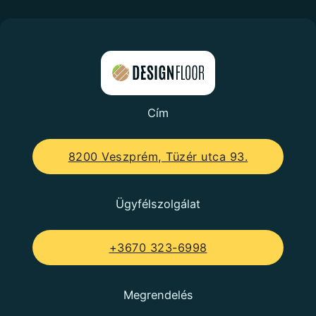
Cím
8200 Veszprém, Tüzér utca 93.
Ügyfélszolgálat
+3670 323-6998
Megrendelés