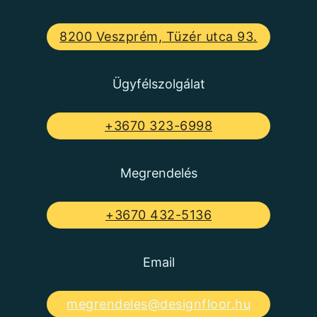
8200 Veszprém, Tüzér utca 93.
Ügyfélszolgálat
+3670 323-6998
Megrendelés
+3670 432-5136
Email
megrendeles@designfloor.hu