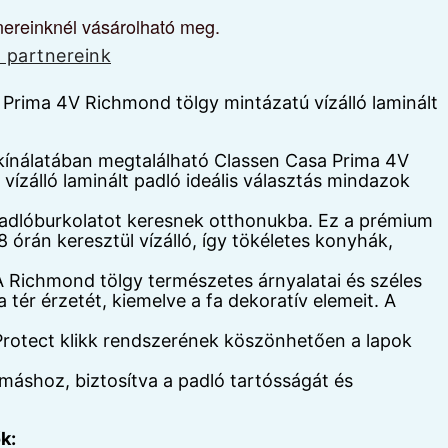
nereinknél vásárolható meg.
 partnereink
Prima 4V Richmond tölgy mintázatú vízálló laminált
 kínálatában megtalálható Classen Casa Prima 4V
ízálló laminált padló ideális választás mindazok
 padlóburkolatot keresnek otthonukba. Ez a prémium
órán keresztül vízálló, így tökéletes konyhák,
 Richmond tölgy természetes árnyalatai és széles
 a tér érzetét, kiemelve a fa dekoratív elemeit. A
Protect klikk rendszerének köszönhetően a lapok
máshoz, biztosítva a padló tartósságát és
k: