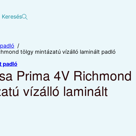
Keresés
 padló
/
hmond tölgy mintázatú vízálló laminált padló
t padló
sa Prima 4V Richmond
atú vízálló laminált