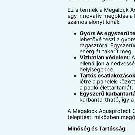
Ez a termék a Megalock Aq
egy innovatív megoldás a l
számos előnyt kínál:
Gyors és egyszerű te
lehetővé teszi a gyor
ragasztóra. Egyszerűe
energiát takarít meg.
Vízhatlan védelem:
A
ellenálljon a nedvessé
helyiségekbe.
Tartós csatlakozások
létre a panelek közöt
a padló élettartamát.
Egyszerű karbantartá
karbantartható, így a
A Megalock Aquaprotect Cli
telepítést, miközben megó
Minőség és Tartósság: