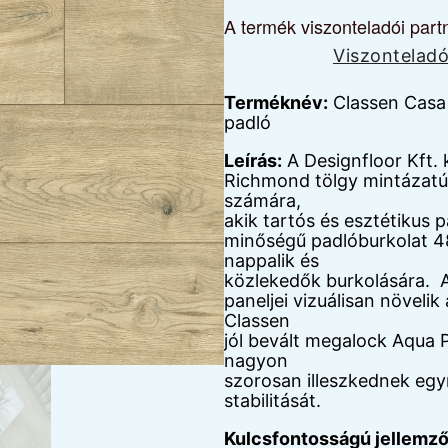
A termék viszonteladói part
Viszonteladó
Terméknév:
Classen Casa 
padló
Leírás:
A Designfloor Kft.
Richmond tölgy mintázatú v
számára,
akik tartós és esztétikus
minőségű padlóburkolat 48 
nappalik és
közlekedők burkolására. A
paneljei vizuálisan növelik
Classen
jól bevált megalock Aqua 
nagyon
szorosan illeszkednek egy
stabilitását.
Kulcsfontosságú jellemző