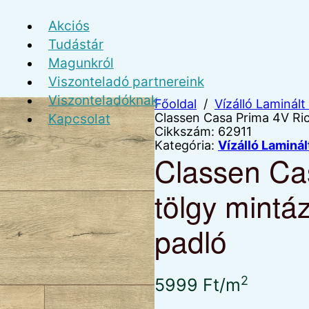
Akciós
Tudástár
Magunkról
Viszonteladó partnereink
Viszonteladóknak
Főoldal
/
Vízálló Laminált
Classen Casa Prima 4V Ric
Kapcsolat
Cikkszám:
62911
Kategória:
Vízálló Laminál
Classen Ca
tölgy mintáz
padló
2
5999
Ft
/m