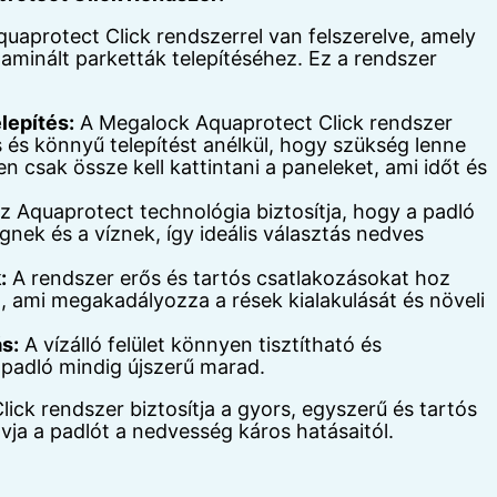
uaprotect Click rendszerrel van felszerelve, amely
aminált parketták telepítéséhez. Ez a rendszer
lepítés:
A Megalock Aquaprotect Click rendszer
s és könnyű telepítést anélkül, hogy szükség lenne
n csak össze kell kattintani a paneleket, ami időt és
z Aquaprotect technológia biztosítja, hogy a padló
gnek és a víznek, így ideális választás nedves
:
A rendszer erős és tartós csatlakozásokat hoz
t, ami megakadályozza a rések kialakulását és növeli
s:
A vízálló felület könnyen tisztítható és
 padló mindig újszerű marad.
ck rendszer biztosítja a gyors, egyszerű és tartós
vja a padlót a nedvesség káros hatásaitól.