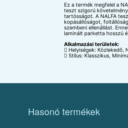
Ez a termék megfelel a NA
teszt szigorú követelménye
tartósságot. A NALFA tesz
kopásállóságot, foltállóságo
szembeni ellenállást. Enn
laminált parketta hosszú é
Alkalmazási területek:
 Helyiségek: Közlekedő, 
 Stílus: Klasszikus, Minima
Hasonó termékek