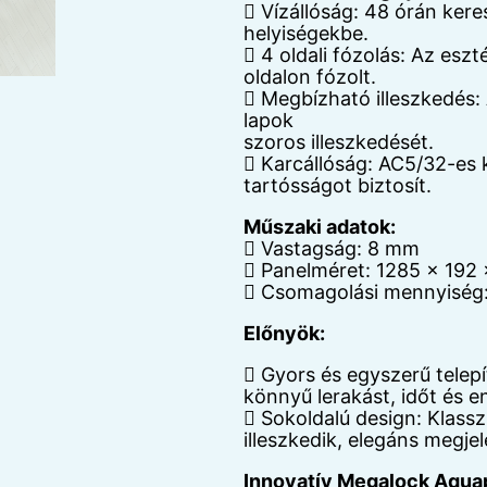
 Vízállóság: 48 órán keres
helyiségekbe.
 4 oldali fózolás: Az es
oldalon fózolt.
 Megbízható illeszkedés: 
lapok
szoros illeszkedését.
 Karcállóság: AC5/32-es 
tartósságot biztosít.
Műszaki adatok:
 Vastagság: 8 mm
 Panelméret: 1285 x 192
 Csomagolási mennyiség
Előnyök:
 Gyors és egyszerű telepít
könnyű lerakást, időt és e
 Sokoldalú design: Klassz
illeszkedik, elegáns megje
Innovatív Megalock Aquap