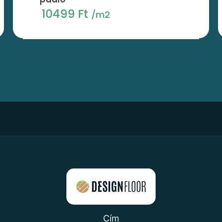
10499 Ft
/m2
Cím