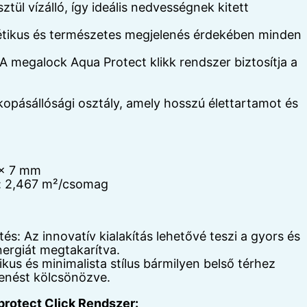
ztül vízálló, így ideális nedvességnek kitett
ztétikus és természetes megjelenés érdekében minden
A megalock Aqua Protect klikk rendszer biztosítja a
kopásállósági osztály, amely hosszú élettartamot és
 x 7 mm
: 2,467 m²/csomag
és: Az innovatív kialakítás lehetővé teszi a gyors és
nergiát megtakarítva.
ikus és minimalista stílus bármilyen belső térhez
lenést kölcsönözve.
rotect Click Rendszer: