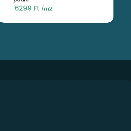
6299 Ft
/m2